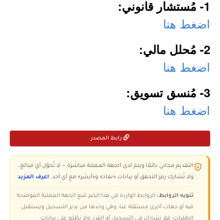
1- مُستشار قانوني:
اضغط هنا
2- مُحلل مالي:
اضغط هنا
3- مُنسق تسويق:
اضغط هنا
رابط المصدر
التقديم مجاني دائمًا ويتم لدى الجهة المعلنة مباشرة — لا تُحوّل أي مبالغ،
ولا تُشارك رمز التحقق أو بيانات «نفاذ» و«أبشر» مع أي أحد.
اعرف المزيد
تنويه الروابط:
الروابط الواردة في هذا الخبر تتبع الجهة المعلنة الموضحة
فيه أو جهات أخرى مستقلة عنا، وهي وحدها من يدير التسجيل ويستقبل
الطلبات؛ فلا نشارك في التسجيل أو الفرز، ولا نطّلع على بيانات