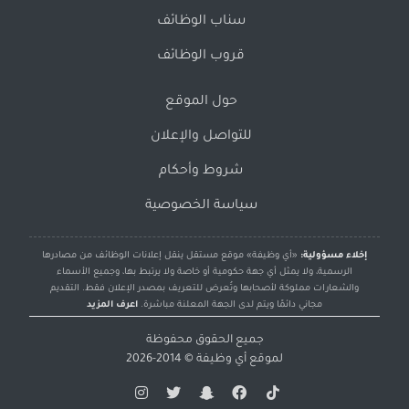
سناب الوظائف
قروب الوظائف
حول الموقع
للتواصل والإعلان
شروط وأحكام
سياسة الخصوصية
إخلاء مسؤولية:
«أي وظيفة» موقع مستقل ينقل إعلانات الوظائف من مصادرها
الرسمية، ولا يمثل أي جهة حكومية أو خاصة ولا يرتبط بها، وجميع الأسماء
والشعارات مملوكة لأصحابها وتُعرض للتعريف بمصدر الإعلان فقط. التقديم
مجاني دائمًا ويتم لدى الجهة المعلنة مباشرة.
اعرف المزيد
جميع الحقوق محفوظة
لموقع
أي وظيفة
© 2014-2026