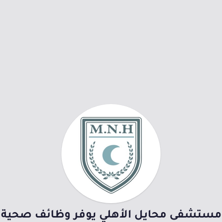
مستشفى محايل الأهلي يوفر وظائف صحية