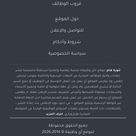
قروب الوظائف
حول الموقع
للتواصل والإعلان
شروط وأحكام
سياسة الخصوصية
تنويه هام:
موقع «أي وظيفة» منصة إعلامية وإعلانية مستقلة مخصصة لنشر
إعلانات وأخبار الوظائف الصادرة من الجهات الرسمية والخاصة بموجب ترخيص
إعلامي، ولا يمارس الموقع أي عمل من أعمال التوسط في التوظيف أو جمع السير
الذاتية أو ترشيح المتقدمين، ولا يمثل أي جهة حكومية أو خاصة، وجميع الأسماء
والشعارات مملوكة لأصحابها وتُعرض للتعريف بمصدر الإعلان فقط. لا يتقاضى
الموقع أي رسوم من الباحثين عن عمل، ويتم التقديم مباشرة لدى الجهة المعلنة
عبر قنواتها الرسمية، ويلتزم الموقع — في حدود دوره الإعلامي عند إعادة النشر —
بالمتطلبات ذات الصلة بمحتوى إعلانات الشواغر الوظيفية الواردة في الضوابط
الصادرة بقرار وزاري.
اعرف المزيد
جميع الحقوق محفوظة
لموقع
أي وظيفة
© 2014-2026