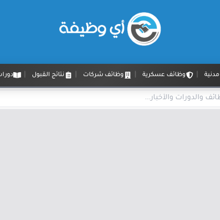
دنية
وظائف عسكرية
وظائف شركات
نتائج القبول
دورات