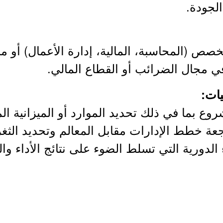
لجودة.
ات: