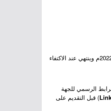
- التقديم مُتاح الآن بدأ اليوم الثلاثاء بتاريخ 1443/07/14هـ الموافق 2022/02/15م وينتهي عند الاكتفاء
لرابط الرسمي للجهة
) قبل التقديم على