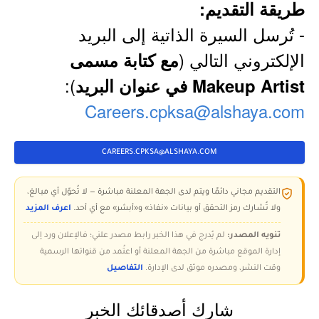
طريقة التقديم:
- تُرسل السيرة الذاتية إلى البريد
الإلكتروني التالي (
مع كتابة مسمى
):
Makeup Artist في عنوان البريد
Careers.cpksa@alshaya.com
CAREERS.CPKSA@ALSHAYA.COM
التقديم مجاني دائمًا ويتم لدى الجهة المعلنة مباشرة — لا تُحوّل أي مبالغ،
ولا تُشارك رمز التحقق أو بيانات «نفاذ» و«أبشر» مع أي أحد.
اعرف المزيد
تنويه المصدر:
لم يُدرج في هذا الخبر رابط مصدر علني؛ فالإعلان ورد إلى
إدارة الموقع مباشرة من الجهة المعلنة أو اعتُمد من قنواتها الرسمية
وقت النشر، ومصدره موثق لدى الإدارة.
التفاصيل
شارك أصدقائك الخبر