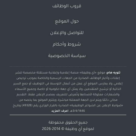
قروب الوظائف
حول الموقع
للتواصل والإعلان
شروط وأحكام
سياسة الخصوصية
تنويه هام:
موقع «أي وظيفة» منصة إعلامية وإعلانية مستقلة مخصصة لنشر
إعلانات وأخبار الوظائف الصادرة من الجهات الرسمية والخاصة بموجب ترخيص
إعلامي، ولا يمارس الموقع أي عمل من أعمال التوسط في التوظيف أو جمع السير
الذاتية أو ترشيح المتقدمين، ولا يمثل أي جهة حكومية أو خاصة، وجميع الأسماء
والشعارات مملوكة لأصحابها وتُعرض للتعريف بمصدر الإعلان فقط. التقديم
مجاني دائمًا ويتم لدى الجهة المعلنة مباشرة، ويلتزم الموقع بما يخصه من
«ضوابط الإعلان عن الشواغر الوظيفية» الصادرة بالقرار الوزاري رقم (49328) وتاريخ
3/4/1446هـ.
اعرف المزيد
جميع الحقوق محفوظة
لموقع
أي وظيفة
© 2014-2026