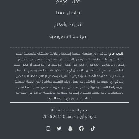
حول الموقع
تواصل معنا
شروط وأحكام
سياسة الخصوصية
تنويه هام:
موقع «أي وظيفة» منصة إعلامية وإعلانية مستقلة مخصصة لنشر
إعلانات وأخبار الوظائف الصادرة من الجهات الرسمية والخاصة بموجب ترخيص
إعلامي، ولا يمارس الموقع أي عمل من أعمال التوسط في التوظيف أو جمع السير
الذاتية أو ترشيح المتقدمين، ولا يمثل أي جهة حكومية أو خاصة، وجميع الأسماء
والشعارات مملوكة لأصحابها وتُعرض للتعريف بمصدر الإعلان فقط. لا يتقاضى
الموقع أي رسوم من الباحثين عن عمل، ويتم التقديم مباشرة لدى الجهة المعلنة
عبر قنواتها الرسمية، ويلتزم الموقع — في حدود دوره الإعلامي عند إعادة النشر —
بالمتطلبات ذات الصلة بمحتوى إعلانات الشواغر الوظيفية الواردة في الضوابط
الصادرة بقرار وزاري.
اعرف المزيد
جميع الحقوق محفوظة
لموقع
أي وظيفة
© 2014-2026