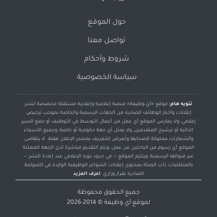
حول الموقع
تواصل معنا
شروط وأحكام
سياسة الخصوصية
تنويه هام:
موقع «أي وظيفة» منصة إعلامية وإعلانية مستقلة مخصصة لنشر
إعلانات وأخبار الوظائف الصادرة من الجهات الرسمية والخاصة بموجب ترخيص
إعلامي، ولا يمارس الموقع أي عمل من أعمال التوسط في التوظيف أو جمع السير
الذاتية أو ترشيح المتقدمين، ولا يمثل أي جهة حكومية أو خاصة، وجميع الأسماء
والشعارات مملوكة لأصحابها وتُعرض للتعريف بمصدر الإعلان فقط. لا يتقاضى
الموقع أي رسوم من الباحثين عن عمل، ويتم التقديم مباشرة لدى الجهة المعلنة
عبر قنواتها الرسمية، ويلتزم الموقع — في حدود دوره الإعلامي عند إعادة النشر —
بالمتطلبات ذات الصلة بمحتوى إعلانات الشواغر الوظيفية الواردة في الضوابط
الصادرة بقرار وزاري.
اعرف المزيد
جميع الحقوق محفوظة
لموقع
أي وظيفة
© 2014-2026