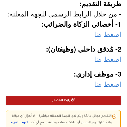
طريقة التقديم:
- من خلال الرابط الرسمي للجهة المعلنة:
1- أخصائي الزكاة والضرائب:
اضغط هنا
2- مُدقق داخلي (وظيفتان):
اضغط هنا
3- موظف إداري:
اضغط هنا
رابط المصدر
التقديم مجاني دائمًا ويتم لدى الجهة المعلنة مباشرة — لا تُحوّل أي مبالغ،
ولا تُشارك رمز التحقق أو بيانات «نفاذ» و«أبشر» مع أي أحد.
اعرف المزيد