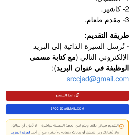
2- كاشير.
3- مقدم طعام.
طريقة التقديم:
- تُرسل السيرة الذاتية إلى البريد
الإلكتروني التالي (
مع كتابة مسمى
):
الوظيفة في عنوان البريد
srccjed@gmail.com
رابط المصدر
SRCCJED@GMAIL.COM
التقديم مجاني دائمًا ويتم لدى الجهة المعلنة مباشرة — لا تُحوّل أي مبالغ،
ولا تُشارك رمز التحقق أو بيانات «نفاذ» و«أبشر» مع أي أحد.
اعرف المزيد