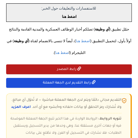
للاستفسارات والتعليقات حول الخبر:
اضغط هنا
حمّل تطبيق (
أي وظيفة
) تصلكم أخبار الوظائف العسكرية والمدنية القادمة والنتائج
أولاً بأول، لتحميل التطبيق (
اضغط هنا
)، أيضاً لا تنسى بالانضمام لقناة (
أي وظيفة
) في
التليجرام (ا
ضغط هنا
).
رابط المصدر
رابط التقديم لدى الجهة المعلنة
التقديم مجاني دائمًا ويتم لدى الجهة المعلنة مباشرة — لا تُحوّل أي مبالغ،
ولا تُشارك رمز التحقق أو بيانات «نفاذ» و«أبشر» مع أي أحد.
اعرف المزيد
تنويه الروابط:
الروابط الواردة في هذا الخبر تتبع الجهة المعلنة الموضحة
فيه أو جهات أخرى مستقلة عنا، وهي وحدها من يدير التسجيل ويستقبل
الطلبات؛ فلا نشارك في التسجيل أو الفرز، ولا نطّلع على بيانات