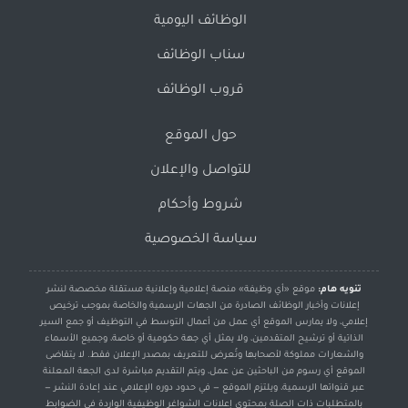
الوظائف اليومية
سناب الوظائف
قروب الوظائف
حول الموقع
للتواصل والإعلان
شروط وأحكام
سياسة الخصوصية
تنويه هام:
موقع «أي وظيفة» منصة إعلامية وإعلانية مستقلة مخصصة لنشر
إعلانات وأخبار الوظائف الصادرة من الجهات الرسمية والخاصة بموجب ترخيص
إعلامي، ولا يمارس الموقع أي عمل من أعمال التوسط في التوظيف أو جمع السير
الذاتية أو ترشيح المتقدمين، ولا يمثل أي جهة حكومية أو خاصة، وجميع الأسماء
والشعارات مملوكة لأصحابها وتُعرض للتعريف بمصدر الإعلان فقط. لا يتقاضى
الموقع أي رسوم من الباحثين عن عمل، ويتم التقديم مباشرة لدى الجهة المعلنة
عبر قنواتها الرسمية، ويلتزم الموقع — في حدود دوره الإعلامي عند إعادة النشر —
بالمتطلبات ذات الصلة بمحتوى إعلانات الشواغر الوظيفية الواردة في الضوابط