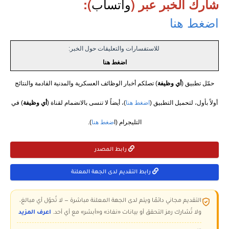
واتساب
شارك الخبر عبر (
):
اضغط هنا
للاستفسارات والتعليقات حول الخبر:
اضغط هنا
حمّل تطبيق (
أي وظيفة
) تصلكم أخبار الوظائف العسكرية والمدنية القادمة والنتائج
أولاً بأول، لتحميل التطبيق (
اضغط هنا
)، أيضاً لا تنسى بالانضمام لقناة (
أي وظيفة
) في
التليجرام (ا
ضغط هنا
).
رابط المصدر
رابط التقديم لدى الجهة المعلنة
التقديم مجاني دائمًا ويتم لدى الجهة المعلنة مباشرة — لا تُحوّل أي مبالغ،
ولا تُشارك رمز التحقق أو بيانات «نفاذ» و«أبشر» مع أي أحد.
اعرف المزيد