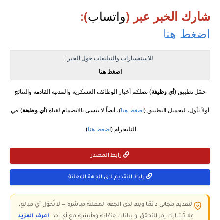
واتساب
شارك الخبر عبر (
):
اضغط هنا
للاستفسارات والتعليقات حول الخبر:
اضغط هنا
حمّل تطبيق (
أي وظيفة
) تصلكم أخبار الوظائف العسكرية والمدنية القادمة والنتائج
أولاً بأول، لتحميل التطبيق (
اضغط هنا
)، أيضاً لا تنسى بالانضمام لقناة (
أي وظيفة
) في
التليجرام (ا
ضغط هنا
).
رابط المصدر
رابط التقديم لدى الجهة المعلنة
التقديم مجاني دائمًا ويتم لدى الجهة المعلنة مباشرة — لا تُحوّل أي مبالغ،
ولا تُشارك رمز التحقق أو بيانات «نفاذ» و«أبشر» مع أي أحد.
اعرف المزيد