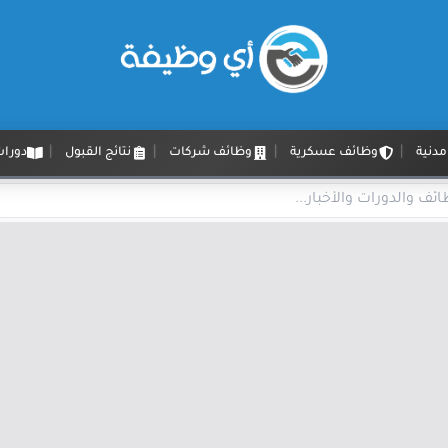
دنية
وظائف عسكرية
وظائف شركات
نتائج القبول
دورات