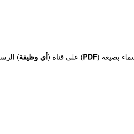
اء بصيغة (
) على قناة (
) الرس
PDF
أي وظيفة