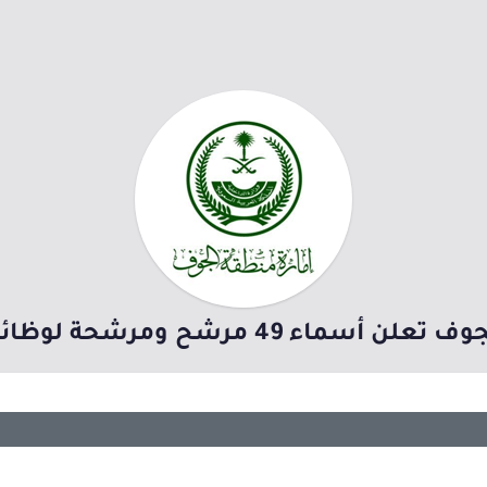
49 مرشح ومرشحة لوظائفها عبر (جدارة)