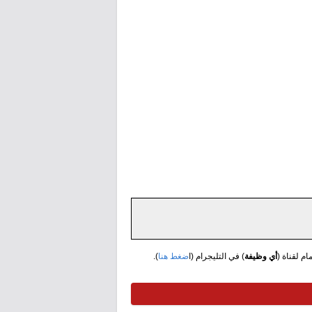
مام لقناة (
أي وظيفة
) في التليجرام (ا
ضغط هنا
).