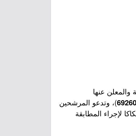
ة والمعلن عنها
)، وتدعو المرشحين
6926
كا لإجراء المطابقة