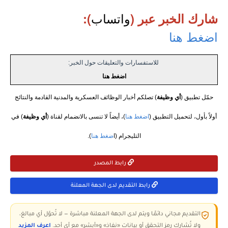
واتساب
شارك الخبر عبر (
):
اضغط هنا
للاستفسارات والتعليقات حول الخبر:
اضغط هنا
حمّل تطبيق (
أي وظيفة
) تصلكم أخبار الوظائف العسكرية والمدنية القادمة والنتائج
أولاً بأول، لتحميل التطبيق (
اضغط هنا
)، أيضاً لا تنسى بالانضمام لقناة (
أي وظيفة
) في
التليجرام (ا
ضغط هنا
).
رابط المصدر
رابط التقديم لدى الجهة المعلنة
التقديم مجاني دائمًا ويتم لدى الجهة المعلنة مباشرة — لا تُحوّل أي مبالغ،
ولا تُشارك رمز التحقق أو بيانات «نفاذ» و«أبشر» مع أي أحد.
اعرف المزيد