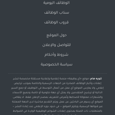
الوظائف اليومية
سناب الوظائف
قروب الوظائف
حول الموقع
للتواصل والإعلان
شروط وأحكام
سياسة الخصوصية
تنويه هام:
موقع «أي وظيفة» منصة إعلامية وإعلانية مستقلة مخصصة لنشر
إعلانات وأخبار الوظائف الصادرة من الجهات الرسمية والخاصة بموجب ترخيص
إعلامي، ولا يمارس الموقع أي عمل من أعمال التوسط في التوظيف أو جمع السير
الذاتية أو ترشيح المتقدمين، ولا يمثل أي جهة حكومية أو خاصة، وجميع الأسماء
والشعارات مملوكة لأصحابها وتُعرض للتعريف بمصدر الإعلان فقط. لا يتقاضى
الموقع أي رسوم من الباحثين عن عمل، ويتم التقديم مباشرة لدى الجهة المعلنة
عبر قنواتها الرسمية، ويلتزم الموقع — في حدود دوره الإعلامي عند إعادة النشر —
بالمتطلبات ذات الصلة بمحتوى إعلانات الشواغر الوظيفية الواردة في الضوابط