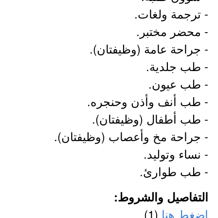
- ترجمة ولغات.
- محضر مختبر.
- جراحة عامة (وظيفتان).
- طب جلدية.
- طب عيون.
- طب أنف وأذن وحنجره.
- طب أطفال (وظيفتان).
- جراحة مخ وأعصاب (وظيفتان).
- نساء وتوليد.
- طب طوارئ.
التفاصيل والشروط:
اضغط هنا
(1)