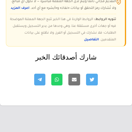
التقديم مجاني دائمًا ويتم لدى الجهة المعلنة مباشرة — لا تُحوّل أي مبالغ،
ولا تُشارك رمز التحقق أو بيانات «نفاذ» و«أبشر» مع أي أحد.
اعرف المزيد
تنويه الروابط:
الروابط الواردة في هذا الخبر تتبع الجهة المعلنة الموضحة
فيه أو جهات أخرى مستقلة عنا، وهي وحدها من يدير التسجيل ويستقبل
الطلبات؛ فلا نشارك في التسجيل أو الفرز، ولا نطّلع على بيانات
المتقدمين.
التفاصيل
شارك أصدقائك الخبر