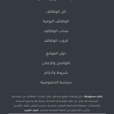
كل الوظائف
الوظائف اليومية
سناب الوظائف
قروب الوظائف
حول الموقع
للتواصل والإعلان
شروط وأحكام
سياسة الخصوصية
إخلاء مسؤولية:
«أي وظيفة» موقع مستقل ينقل إعلانات الوظائف من مصادرها
الرسمية، ولا يمثل أي جهة حكومية أو خاصة ولا يرتبط بها، وجميع الأسماء
والشعارات مملوكة لأصحابها وتُعرض للتعريف بمصدر الإعلان فقط. التقديم
مجاني دائمًا ويتم لدى الجهة المعلنة مباشرة.
اعرف المزيد