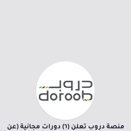
منصة دروب تعلن (٦) دورات مجانية (عن