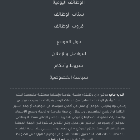
الوظائف اليومية
سناب الوظائف
قروب الوظائف
حول الموقع
للتواصل والإعلان
شروط وأحكام
سياسة الخصوصية
تنويه هام:
موقع «أي وظيفة» منصة إعلامية وإعلانية مستقلة مخصصة لنشر
إعلانات وأخبار الوظائف الصادرة من الجهات الرسمية والخاصة بموجب ترخيص
إعلامي، ولا يمارس الموقع أي عمل من أعمال التوسط في التوظيف أو جمع السير
الذاتية أو ترشيح المتقدمين، ولا يمثل أي جهة حكومية أو خاصة، وجميع الأسماء
والشعارات مملوكة لأصحابها وتُعرض للتعريف بمصدر الإعلان فقط. لا يتقاضى
الموقع أي رسوم من الباحثين عن عمل، ويتم التقديم مباشرة لدى الجهة المعلنة
عبر قنواتها الرسمية، ويلتزم الموقع — في حدود دوره الإعلامي عند إعادة النشر —
بالمتطلبات ذات الصلة بمحتوى إعلانات الشواغر الوظيفية الواردة في الضوابط