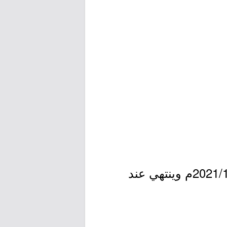
- التقديم مُتاح الآن بدأ اليوم الخميس بتاريخ 1443/03/08هـ الموافق 2021/10/14م وينتهي عند