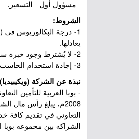
- مسؤول أول - التسعير.
الشروط:
1- درجة البكالوريوس في (ا
يعادلها.
2- لا يُشترط وجود خبرة سابقة.
3- إجادة استخدام الحاسب الآلي وخصوصاً برامج شركة مايكروسوفت (أوفيس).
نبذة عن الشركة (ويكيبيديا):
- بوبا العربية للتأمين ال
2008م، يبلغ رأس مال ا
الشراكة بين مجموعة بوبا ا