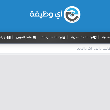
دنية
وظائف عسكرية
وظائف شركات
نتائج القبول
دورات