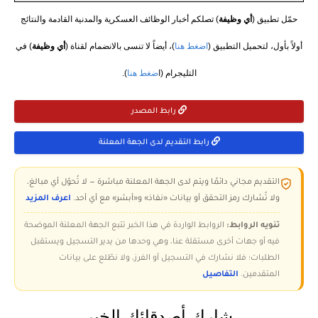
حمّل تطبيق (
أي وظيفة
) تصلكم أخبار الوظائف العسكرية والمدنية القادمة والنتائج
أولاً بأول، لتحميل التطبيق (
اضغط هنا
)، أيضاً لا تنسى بالانضمام لقناة (
أي وظيفة
) في
التليجرام (ا
ضغط هنا
).
رابط المصدر
رابط التقديم لدى الجهة المعلنة
التقديم مجاني دائمًا ويتم لدى الجهة المعلنة مباشرة — لا تُحوّل أي مبالغ،
ولا تُشارك رمز التحقق أو بيانات «نفاذ» و«أبشر» مع أي أحد.
اعرف المزيد
تنويه الروابط:
الروابط الواردة في هذا الخبر تتبع الجهة المعلنة الموضحة
فيه أو جهات أخرى مستقلة عنا، وهي وحدها من يدير التسجيل ويستقبل
الطلبات؛ فلا نشارك في التسجيل أو الفرز، ولا نطّلع على بيانات
المتقدمين.
التفاصيل
شارك أصدقائك الخبر