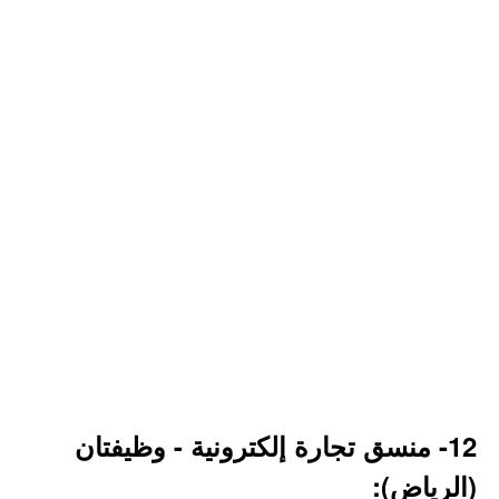
12- منسق تجارة إلكترونية - وظيفتان
(الرياض):