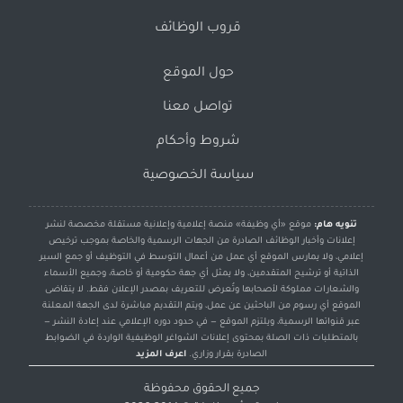
قروب الوظائف
حول الموقع
تواصل معنا
شروط وأحكام
سياسة الخصوصية
تنويه هام:
موقع «أي وظيفة» منصة إعلامية وإعلانية مستقلة مخصصة لنشر
إعلانات وأخبار الوظائف الصادرة من الجهات الرسمية والخاصة بموجب ترخيص
إعلامي، ولا يمارس الموقع أي عمل من أعمال التوسط في التوظيف أو جمع السير
الذاتية أو ترشيح المتقدمين، ولا يمثل أي جهة حكومية أو خاصة، وجميع الأسماء
والشعارات مملوكة لأصحابها وتُعرض للتعريف بمصدر الإعلان فقط. لا يتقاضى
الموقع أي رسوم من الباحثين عن عمل، ويتم التقديم مباشرة لدى الجهة المعلنة
عبر قنواتها الرسمية، ويلتزم الموقع — في حدود دوره الإعلامي عند إعادة النشر —
بالمتطلبات ذات الصلة بمحتوى إعلانات الشواغر الوظيفية الواردة في الضوابط
الصادرة بقرار وزاري.
اعرف المزيد
جميع الحقوق محفوظة