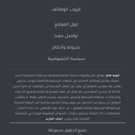
قروب الوظائف
حول الموقع
تواصل معنا
شروط وأحكام
سياسة الخصوصية
تنويه هام:
موقع «أي وظيفة» منصة إعلامية وإعلانية مستقلة مخصصة لنشر
إعلانات وأخبار الوظائف الصادرة من الجهات الرسمية والخاصة بموجب ترخيص
إعلامي، ولا يمارس الموقع أي عمل من أعمال التوسط في التوظيف أو جمع السير
الذاتية أو ترشيح المتقدمين، ولا يمثل أي جهة حكومية أو خاصة، وجميع الأسماء
والشعارات مملوكة لأصحابها وتُعرض للتعريف بمصدر الإعلان فقط. لا يتقاضى
الموقع أي رسوم من الباحثين عن عمل، ويتم التقديم مباشرة لدى الجهة المعلنة
عبر قنواتها الرسمية، ويلتزم الموقع — في حدود دوره الإعلامي عند إعادة النشر —
بالمتطلبات ذات الصلة بمحتوى إعلانات الشواغر الوظيفية الواردة في الضوابط
الصادرة بقرار وزاري.
اعرف المزيد
جميع الحقوق محفوظة