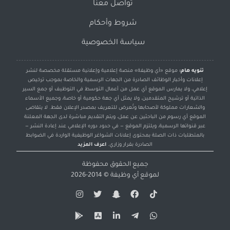
تواصل معنا
شروط وأحكام
سياسة الخصوصية
تنويه هام:
موقع «أي وظيفة» منصة إعلامية وإعلانية مستقلة مخصصة لنشر
إعلانات وأخبار الوظائف الصادرة من الجهات الرسمية والخاصة بموجب ترخيص
إعلامي، ولا يمارس الموقع أي عمل من أعمال التوسط في التوظيف أو جمع السير
الذاتية أو ترشيح المتقدمين، ولا يمثل أي جهة حكومية أو خاصة، وجميع الأسماء
والشعارات مملوكة لأصحابها وتُعرض للتعريف بمصدر الإعلان فقط. لا يتقاضى
الموقع أي رسوم من الباحثين عن عمل، ويتم التقديم مباشرة لدى الجهة المعلنة
عبر قنواتها الرسمية، ويلتزم الموقع — في حدود دوره الإعلامي عند إعادة النشر —
بالمتطلبات ذات الصلة بمحتوى إعلانات الشواغر الوظيفية الواردة في الضوابط
الصادرة بقرار وزاري.
اعرف المزيد
جميع الحقوق محفوظة
لموقع
أي وظيفة
© 2014-2026