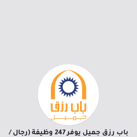
باب رزق جميل يوفر 247 وظيفة (رجال /