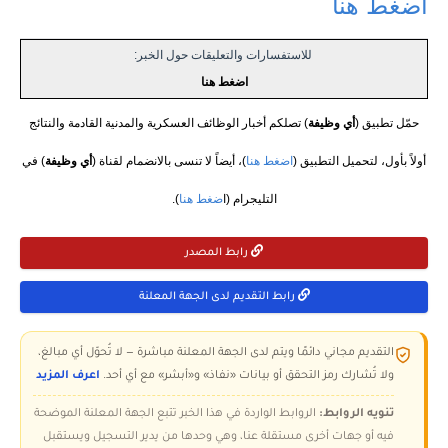
اضغط هنا
للاستفسارات والتعليقات حول الخبر:
اضغط هنا
حمّل تطبيق (
أي وظيفة
) تصلكم أخبار الوظائف العسكرية والمدنية القادمة والنتائج
أولاً بأول، لتحميل التطبيق (
اضغط هنا
)، أيضاً لا تنسى بالانضمام لقناة (
أي وظيفة
) في
التليجرام (ا
ضغط هنا
).
رابط المصدر
رابط التقديم لدى الجهة المعلنة
التقديم مجاني دائمًا ويتم لدى الجهة المعلنة مباشرة — لا تُحوّل أي مبالغ،
ولا تُشارك رمز التحقق أو بيانات «نفاذ» و«أبشر» مع أي أحد.
اعرف المزيد
تنويه الروابط:
الروابط الواردة في هذا الخبر تتبع الجهة المعلنة الموضحة
فيه أو جهات أخرى مستقلة عنا، وهي وحدها من يدير التسجيل ويستقبل