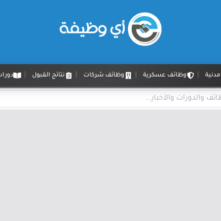
دنية
وظائف عسكرية
وظائف شركات
نتائج القبول
دورات