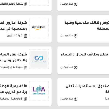
منذ يومين
شركة تحكم التقنية
توفر وظائف هندسية وفنية
شركة أمازون تعل
لمملكة
وهندسية في عدة
منذ يومين
شركة أمازون
تعلن وظائف للرجال والنساء
شركة نقل المياه
والبكالوريوس بع
منذ يومين
شركة نقل وتقنيات 
لصندوق الاستثمارات تعلن
الأكاديمية الوطن
ة
برنامج تدريب مب
ية
منذ يومين
الأكاديمية الوطنية ا