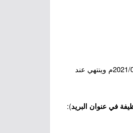
- التقديم مُتاح الآن بدأ اليوم الخميس بتاريخ 1443/02/02هـ الموافق 2021/09/09م وينتهي عند
):
يفة في عنوان البريد