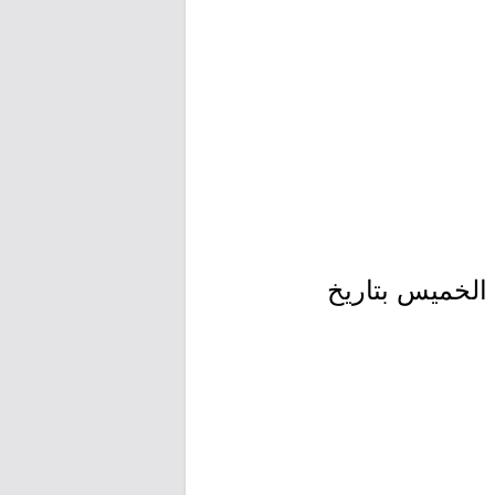
ين بتاريخ 1443/02/13هـ الموافق 2021/09/20م إلى الخميس بتاريخ