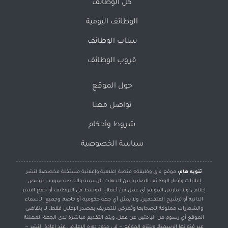
كل الوظائف
الوظائف اليومية
سناب الوظائف
قروب الوظائف
حول الموقع
تواصل معنا
شروط وأحكام
سياسة الخصوصية
تنويه هام:
موقع «أي وظيفة» منصة إعلامية وإعلانية مستقلة مخصصة لنشر
إعلانات وأخبار الوظائف الصادرة من الجهات الرسمية والخاصة بموجب ترخيص
إعلامي، ولا يمارس الموقع أي عمل من أعمال التوسط في التوظيف أو جمع السير
الذاتية أو ترشيح المتقدمين، ولا يمثل أي جهة حكومية أو خاصة، وجميع الأسماء
والشعارات مملوكة لأصحابها وتُعرض للتعريف بمصدر الإعلان فقط. لا يتقاضى
الموقع أي رسوم من الباحثين عن عمل، ويتم التقديم مباشرة لدى الجهة المعلنة
عبر قنواتها الرسمية، ويلتزم الموقع — في حدود دوره الإعلامي عند إعادة النشر —