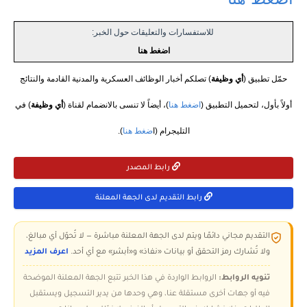
للاستفسارات والتعليقات حول الخبر:
اضغط هنا
حمّل تطبيق (
أي وظيفة
) تصلكم أخبار الوظائف العسكرية والمدنية القادمة والنتائج
أولاً بأول، لتحميل التطبيق (
اضغط هنا
)، أيضاً لا تنسى بالانضمام لقناة (
أي وظيفة
) في
التليجرام (ا
ضغط هنا
).
رابط المصدر
رابط التقديم لدى الجهة المعلنة
التقديم مجاني دائمًا ويتم لدى الجهة المعلنة مباشرة — لا تُحوّل أي مبالغ،
ولا تُشارك رمز التحقق أو بيانات «نفاذ» و«أبشر» مع أي أحد.
اعرف المزيد
تنويه الروابط:
الروابط الواردة في هذا الخبر تتبع الجهة المعلنة الموضحة
فيه أو جهات أخرى مستقلة عنا، وهي وحدها من يدير التسجيل ويستقبل