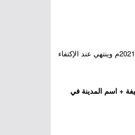
- التقديم مُتاح الآن بدأ اليوم السبت بتاريخ 1443/01/27هـ الموافق 2021/09/04م وينتهي عند الإكتفاء
فة + اسم المدينة في