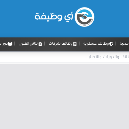
دنية
وظائف عسكرية
وظائف شركات
نتائج القبول
دورات