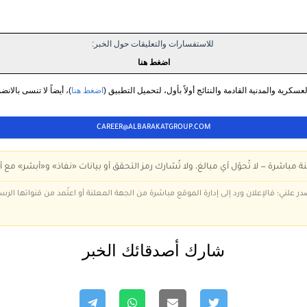
للاستفسارات والتعليقات حول الخبر:
اضغط هنا
سكرية والمدنية القادمة والنتائج أولاً بأول، لتحميل التطبيق (
اضغط هنا
)، أيضاً لا تنسى بالانض
CAREER@ALBARAKATGROUP.COM
ة مباشرة — لا تُحوّل أي مبالغ، ولا تُشارك رمز التحقق أو بيانات «نفاذ» و«أبشر» مع أ
در علني؛ فالإعلان ورد إلى إدارة الموقع مباشرة من الجهة المعلنة أو اعتُمد من قنواتها الر
شارك أصدقائك الخبر