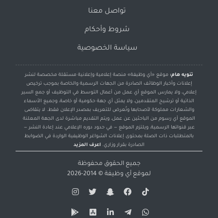
تواصل معنا
شروط وأحكام
سياسة الخصوصية
تنويه هام:
موقع «أي وظيفة» منصة إعلامية وإعلانية مستقلة مخصصة لنشر
إعلانات وأخبار الوظائف الصادرة من الجهات الرسمية والخاصة بموجب ترخيص
إعلامي، ولا يمارس الموقع أي عمل من أعمال التوسط في التوظيف أو جمع السير
الذاتية أو ترشيح المتقدمين، ولا يمثل أي جهة حكومية أو خاصة، وجميع الأسماء
والشعارات مملوكة لأصحابها وتُعرض للتعريف بمصدر الإعلان فقط. لا يتقاضى
الموقع أي رسوم من الباحثين عن عمل، ويتم التقديم مباشرة لدى الجهة المعلنة
عبر قنواتها الرسمية، ويلتزم الموقع — في حدود دوره الإعلامي عند إعادة النشر —
بالمتطلبات ذات الصلة بمحتوى إعلانات الشواغر الوظيفية الواردة في الضوابط
الصادرة بقرار وزاري.
اعرف المزيد
جميع الحقوق محفوظة
لموقع
أي وظيفة
© 2014-2026