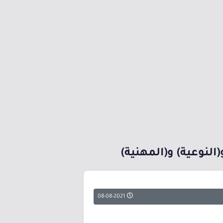
النوعية) و(المهنية)
08-08-2021