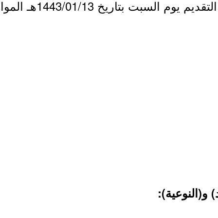
بت بتاريخ 1443/01/13هـ الموافق 2021/08/21م.