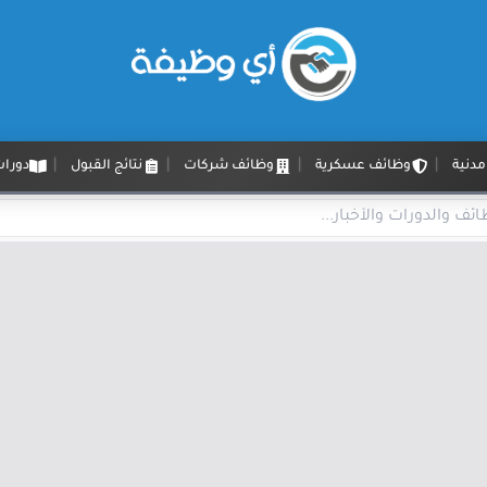
دنية
وظائف عسكرية
وظائف شركات
نتائج القبول
دورات