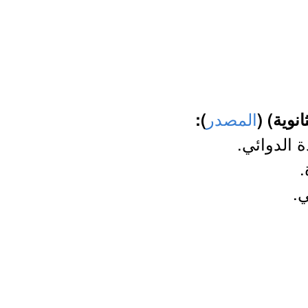
المصدر
نوية) (
):