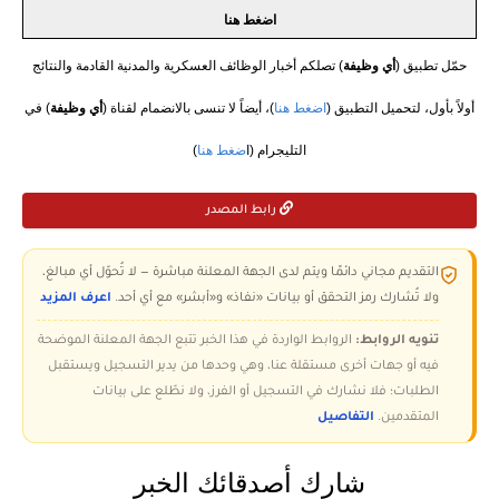
اضغط هنا
حمّل تطبيق (
أي وظيفة
) تصلكم أخبار الوظائف العسكرية والمدنية القادمة والنتائج
أولاً بأول، لتحميل التطبيق (
اضغط هنا
)، أيضاً لا تنسى بالانضمام لقناة (
أي وظيفة
) في
التليجرام (ا
ضغط هنا
)
رابط المصدر
التقديم مجاني دائمًا ويتم لدى الجهة المعلنة مباشرة — لا تُحوّل أي مبالغ،
ولا تُشارك رمز التحقق أو بيانات «نفاذ» و«أبشر» مع أي أحد.
اعرف المزيد
تنويه الروابط:
الروابط الواردة في هذا الخبر تتبع الجهة المعلنة الموضحة
فيه أو جهات أخرى مستقلة عنا، وهي وحدها من يدير التسجيل ويستقبل
الطلبات؛ فلا نشارك في التسجيل أو الفرز، ولا نطّلع على بيانات
المتقدمين.
التفاصيل
شارك أصدقائك الخبر