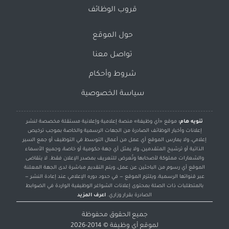
قروب الوظائف
حول الموقع
تواصل معنا
شروط وأحكام
سياسة الخصوصية
تنويه هام:
موقع «أي وظيفة» منصة إعلامية وإعلانية مستقلة مخصصة لنشر
إعلانات وأخبار الوظائف الصادرة من الجهات الرسمية والخاصة بموجب ترخيص
إعلامي، ولا يمارس الموقع أي عمل من أعمال التوسط في التوظيف أو جمع السير
الذاتية أو ترشيح المتقدمين، ولا يمثل أي جهة حكومية أو خاصة، وجميع الأسماء
والشعارات مملوكة لأصحابها وتُعرض للتعريف بمصدر الإعلان فقط. لا يتقاضى
الموقع أي رسوم من الباحثين عن عمل، ويتم التقديم مباشرة لدى الجهة المعلنة
عبر قنواتها الرسمية، ويلتزم الموقع — في حدود دوره الإعلامي عند إعادة النشر —
بالمتطلبات ذات الصلة بمحتوى إعلانات الشواغر الوظيفية الواردة في الضوابط
الصادرة بقرار وزاري.
اعرف المزيد
جميع الحقوق محفوظة
لموقع
أي وظيفة
© 2014-2026