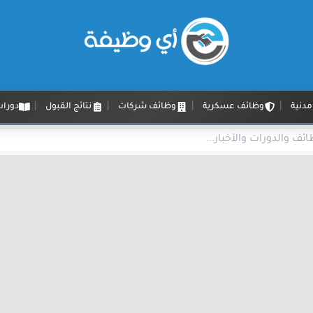
دنية
وظائف عسكرية
وظائف شركات
نتائج القبول
دورات