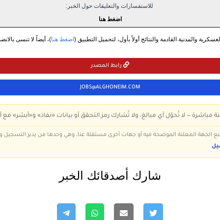
للاستفسارات والتعليقات حول الخبر:
اضغط هنا
سكرية والمدنية القادمة والنتائج أولاً بأول، لتحميل التطبيق (
اضغط هنا
)، أيضاً لا تنسى بالانض
رابط المصدر
JOBS@ALGHONEIM.COM
ة مباشرة — لا تُحوّل أي مبالغ، ولا تُشارك رمز التحقق أو بيانات «نفاذ» و«أبشر» مع أ
 تتبع الجهة المعلنة الموضحة فيه أو جهات أخرى مستقلة عنا، وهي وحدها من يدير التسجيل
يل
شارك أصدقائك الخبر