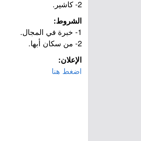
2- كاشير.
الشروط:
1- خبرة في المجال.
2- من سكان أبها.
الإعلان:
اضغط هنا