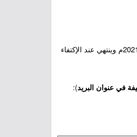
- التقديم مُتاح الآن بدأ اليوم الإثنين بتاريخ 1442/12/16هـ الموافق 2021/07/26م وينتهي عند الإكتفاء
):
ة في عنوان البريد