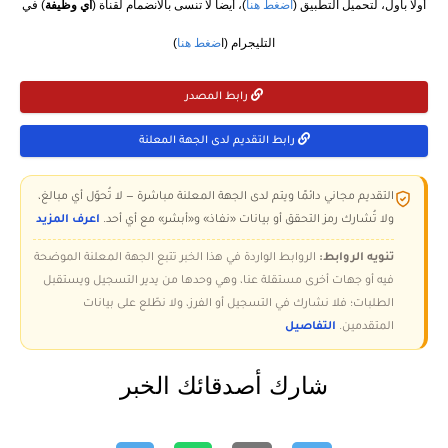
أولاً بأول، لتحميل التطبيق (
اضغط هنا
)، أيضاً لا تنسى بالانضمام لقناة (
أي وظيفة
) في
التليجرام (ا
ضغط هنا
)
رابط المصدر
رابط التقديم لدى الجهة المعلنة
التقديم مجاني دائمًا ويتم لدى الجهة المعلنة مباشرة — لا تُحوّل أي مبالغ،
ولا تُشارك رمز التحقق أو بيانات «نفاذ» و«أبشر» مع أي أحد.
اعرف المزيد
تنويه الروابط:
الروابط الواردة في هذا الخبر تتبع الجهة المعلنة الموضحة
فيه أو جهات أخرى مستقلة عنا، وهي وحدها من يدير التسجيل ويستقبل
الطلبات؛ فلا نشارك في التسجيل أو الفرز، ولا نطّلع على بيانات
المتقدمين.
التفاصيل
شارك أصدقائك الخبر