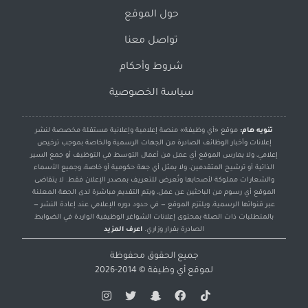
حول الموقع
تواصل معنا
شروط وأحكام
سياسة الخصوصية
تنويه هام:
موقع «أي وظيفة» منصة إعلامية وإعلانية مستقلة مخصصة لنشر
إعلانات وأخبار الوظائف الصادرة من الجهات الرسمية والخاصة بموجب ترخيص
إعلامي، ولا يمارس الموقع أي عمل من أعمال التوسط في التوظيف أو جمع السير
الذاتية أو ترشيح المتقدمين، ولا يمثل أي جهة حكومية أو خاصة، وجميع الأسماء
والشعارات مملوكة لأصحابها وتُعرض للتعريف بمصدر الإعلان فقط. لا يتقاضى
الموقع أي رسوم من الباحثين عن عمل، ويتم التقديم مباشرة لدى الجهة المعلنة
عبر قنواتها الرسمية، ويلتزم الموقع — في حدود دوره الإعلامي عند إعادة النشر —
بالمتطلبات ذات الصلة بمحتوى إعلانات الشواغر الوظيفية الواردة في الضوابط
الصادرة بقرار وزاري.
اعرف المزيد
جميع الحقوق محفوظة
لموقع
أي وظيفة
© 2014-2026