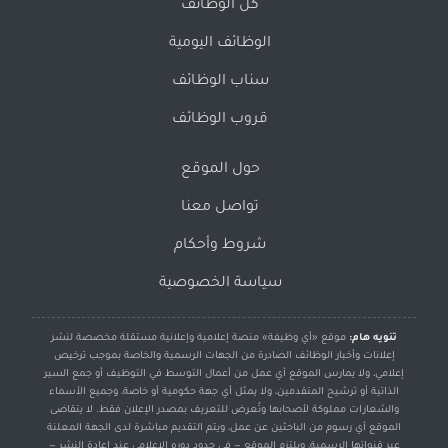
كل الوظائف
الوظائف اليومية
سناب الوظائف
قروب الوظائف
حول الموقع
تواصل معنا
شروط وأحكام
سياسة الخصوصية
تنويه هام:
موقع «أي وظيفة» منصة إعلامية وإعلانية مستقلة مخصصة لنشر
إعلانات وأخبار الوظائف الصادرة من الجهات الرسمية والخاصة بموجب ترخيص
إعلامي، ولا يمارس الموقع أي عمل من أعمال التوسط في التوظيف أو جمع السير
الذاتية أو ترشيح المتقدمين، ولا يمثل أي جهة حكومية أو خاصة، وجميع الأسماء
والشعارات مملوكة لأصحابها وتُعرض للتعريف بمصدر الإعلان فقط. لا يتقاضى
الموقع أي رسوم من الباحثين عن عمل، ويتم التقديم مباشرة لدى الجهة المعلنة
عبر قنواتها الرسمية، ويلتزم الموقع — في حدود دوره الإعلامي عند إعادة النشر —