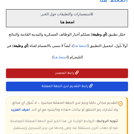
للاستفسارات والتعليقات حول الخبر:
اضغط هنا
حمّل تطبيق (
أي وظيفة
) تصلكم أخبار الوظائف العسكرية والمدنية القادمة والنتائج
أولاً بأول، لتحميل التطبيق (
اضغط هنا
)، أيضاً لا تنسى بالانضمام لقناة (
أي وظيفة
) في
التليجرام (ا
ضغط هنا
).
رابط المصدر
رابط التقديم لدى الجهة المعلنة
التقديم مجاني دائمًا ويتم لدى الجهة المعلنة مباشرة — لا تُحوّل أي مبالغ،
ولا تُشارك رمز التحقق أو بيانات «نفاذ» و«أبشر» مع أي أحد.
اعرف المزيد
تنويه الروابط:
الروابط الواردة في هذا الخبر تتبع الجهة المعلنة الموضحة
فيه أو جهات أخرى مستقلة عنا، وهي وحدها من يدير التسجيل ويستقبل