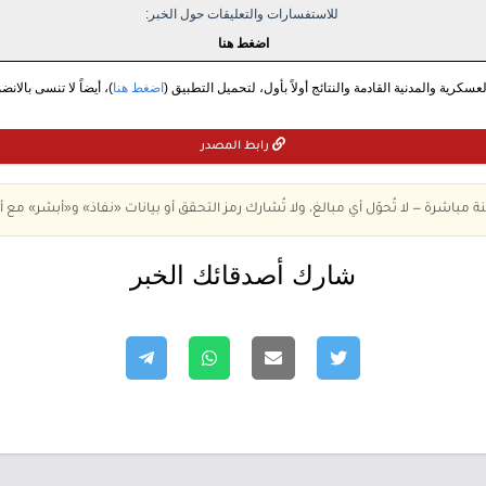
للاستفسارات والتعليقات حول الخبر:
اضغط هنا
سكرية والمدنية القادمة والنتائج أولاً بأول، لتحميل التطبيق (
اضغط هنا
)، أيضاً لا تنسى بالانض
رابط المصدر
ة مباشرة — لا تُحوّل أي مبالغ، ولا تُشارك رمز التحقق أو بيانات «نفاذ» و«أبشر» مع أ
شارك أصدقائك الخبر