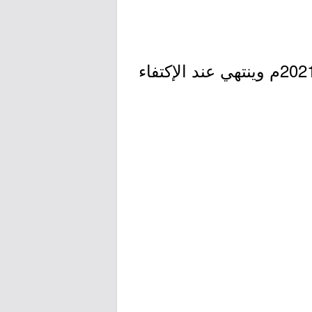
- التقديم مُتاح الآن بدأ اليوم الإثنين بتاريخ 1442/11/18هـ الموافق 2021/06/28م وينتهي عند الإكتفاء