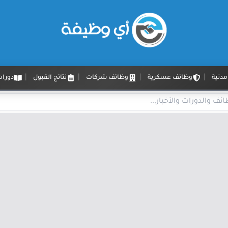
دنية
وظائف عسكرية
وظائف شركات
نتائج القبول
دورات