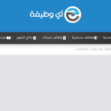
دنية
وظائف عسكرية
وظائف شركات
نتائج القبول
دورات