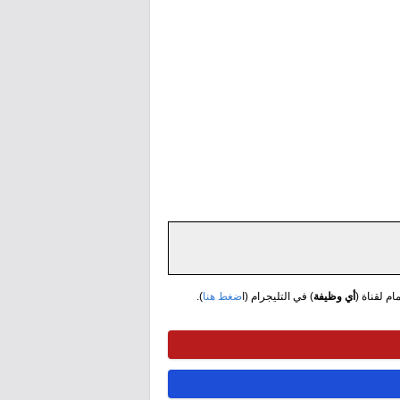
مام لقناة (
أي وظيفة
) في التليجرام (ا
ضغط هنا
).