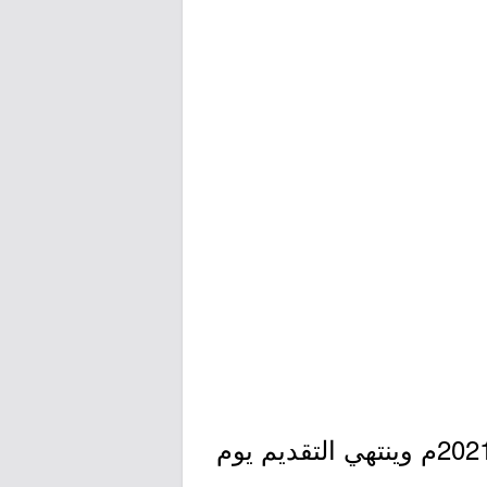
- التقديم مُتاح الآن بدأ اليوم الثلاثاء بتاريخ 1442/11/12هـ الموافق 2021/06/22م وينتهي التقديم يوم