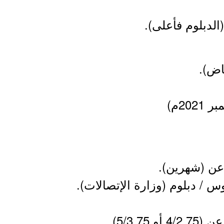
الدبلوم فأعلى).
اض).