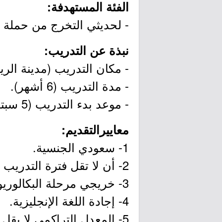
الفئة المستهدفة:
- لحديثي التخرج من حملة (
نبذة عن التدريب:
- مكان التدريب (مدينة الري
- مدة التدريب (6 أشهر).
- موعد بدء التدريب (5 سبتمبر 2021م)
معاييرالتقديم:
1- سعودي الجنسية.
2- أن لا تقل فترة التدريب عن (شهرين).
3- خريجي مرحلة البكالوريوس / دبلوم (وزارة الإتصالات).
4- إجادة اللغة الإنجليزية.
5- المعدل التراكمي لا يقل عن (4/2.75 أو 5/3.75).