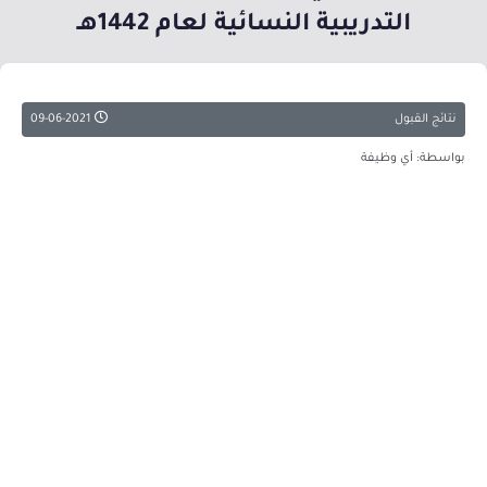
التدريبية النسائية لعام 1442هـ
نتائج القبول
09-06-2021
بواسطة: أي وظيفة