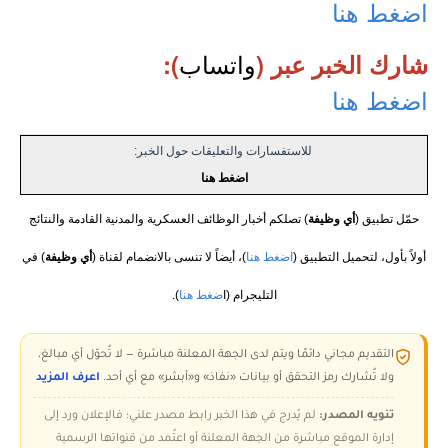
اضغط هنا
واتساب
شارك الخبر عبر (
):
اضغط هنا
للاستفسارات والتعليقات حول الخبر:
اضغط هنا
حمّل تطبيق (
أي وظيفة
) تصلكم أخبار الوظائف العسكرية والمدنية القادمة والنتائج
أولاً بأول، لتحميل التطبيق (
اضغط هنا
)، أيضاً لا تنسى بالانضمام لقناة (
أي وظيفة
) في
التليجرام (ا
ضغط هنا
).
التقديم مجاني دائمًا ويتم لدى الجهة المعلنة مباشرة — لا تُحوّل أي مبالغ،
ولا تُشارك رمز التحقق أو بيانات «نفاذ» و«أبشر» مع أي أحد.
اعرف المزيد
تنويه المصدر:
لم يُدرج في هذا الخبر رابط مصدر علني؛ فالإعلان ورد إلى
إدارة الموقع مباشرة من الجهة المعلنة أو اعتُمد من قنواتها الرسمية