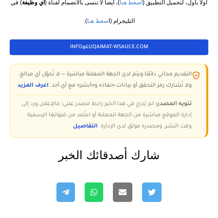
أولاً بأول، لتحميل التطبيق (
اضغط هنا
)، أيضاً لا تنسى بالانضمام لقناة (
أي وظيفة
) في
التليجرام (ا
ضغط هنا
).
INFO@LUQAIMAT-WSAUCE.COM
التقديم مجاني دائمًا ويتم لدى الجهة المعلنة مباشرة — لا تُحوّل أي مبالغ،
ولا تُشارك رمز التحقق أو بيانات «نفاذ» و«أبشر» مع أي أحد.
اعرف المزيد
تنويه المصدر:
لم يُدرج في هذا الخبر رابط مصدر علني؛ فالإعلان ورد إلى
إدارة الموقع مباشرة من الجهة المعلنة أو اعتُمد من قنواتها الرسمية
وقت النشر، ومصدره موثق لدى الإدارة.
التفاصيل
شارك أصدقائك الخبر