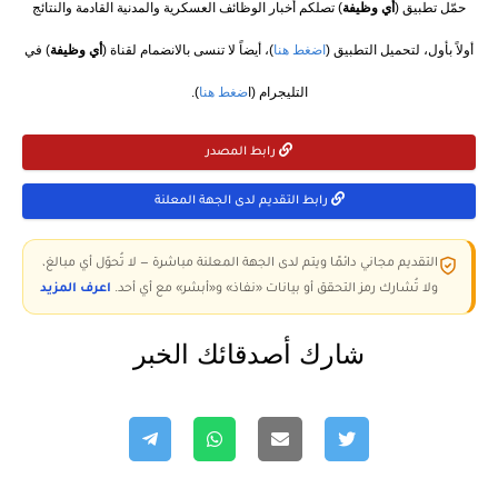
حمّل تطبيق (
أي وظيفة
) تصلكم أخبار الوظائف العسكرية والمدنية القادمة والنتائج
أولاً بأول، لتحميل التطبيق (
اضغط هنا
)، أيضاً لا تنسى بالانضمام لقناة (
أي وظيفة
) في
التليجرام (ا
ضغط هنا
).
رابط المصدر
رابط التقديم لدى الجهة المعلنة
التقديم مجاني دائمًا ويتم لدى الجهة المعلنة مباشرة — لا تُحوّل أي مبالغ،
ولا تُشارك رمز التحقق أو بيانات «نفاذ» و«أبشر» مع أي أحد.
اعرف المزيد
شارك أصدقائك الخبر