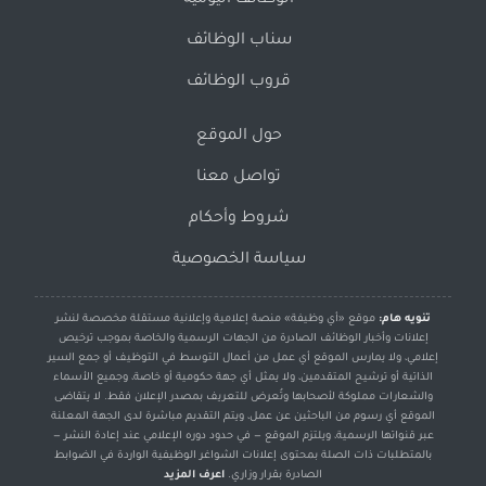
الوظائف اليومية
سناب الوظائف
قروب الوظائف
حول الموقع
تواصل معنا
شروط وأحكام
سياسة الخصوصية
تنويه هام:
موقع «أي وظيفة» منصة إعلامية وإعلانية مستقلة مخصصة لنشر
إعلانات وأخبار الوظائف الصادرة من الجهات الرسمية والخاصة بموجب ترخيص
إعلامي، ولا يمارس الموقع أي عمل من أعمال التوسط في التوظيف أو جمع السير
الذاتية أو ترشيح المتقدمين، ولا يمثل أي جهة حكومية أو خاصة، وجميع الأسماء
والشعارات مملوكة لأصحابها وتُعرض للتعريف بمصدر الإعلان فقط. لا يتقاضى
الموقع أي رسوم من الباحثين عن عمل، ويتم التقديم مباشرة لدى الجهة المعلنة
عبر قنواتها الرسمية، ويلتزم الموقع — في حدود دوره الإعلامي عند إعادة النشر —
بالمتطلبات ذات الصلة بمحتوى إعلانات الشواغر الوظيفية الواردة في الضوابط
الصادرة بقرار وزاري.
اعرف المزيد