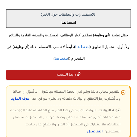
للاستفسارات والتعليقات حول الخبر:
اضغط هنا
حمّل تطبيق (
أي وظيفة
) تصلكم أخبار الوظائف العسكرية والمدنية القادمة والنتائج
أولاً بأول، لتحميل التطبيق (
اضغط هنا
)، أيضاً لا تنسى بالانضمام لقناة (
أي وظيفة
) في
التليجرام (ا
ضغط هنا
).
رابط المصدر
التقديم مجاني دائمًا ويتم لدى الجهة المعلنة مباشرة — لا تُحوّل أي مبالغ،
ولا تُشارك رمز التحقق أو بيانات «نفاذ» و«أبشر» مع أي أحد.
اعرف المزيد
تنويه الروابط:
الروابط الواردة في هذا الخبر تتبع الجهة المعلنة الموضحة
فيه أو جهات أخرى مستقلة عنا، وهي وحدها من يدير التسجيل ويستقبل
الطلبات؛ فلا نشارك في التسجيل أو الفرز، ولا نطّلع على بيانات
المتقدمين.
التفاصيل