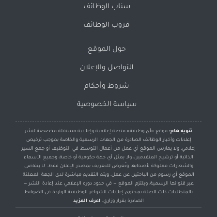
سناب الوظائف
قروب الوظائف
حول الموقع
للتواصل والإعلان
شروط وأحكام
سياسة الخصوصية
تنويه هام:
موقع «أي وظيفة» منصة إعلامية وإعلانية مستقلة مخصصة لنشر
إعلانات وأخبار الوظائف الصادرة من الجهات الرسمية والخاصة بموجب ترخيص
إعلامي، ولا يمارس الموقع أي عمل من أعمال التوسط في التوظيف أو جمع السير
الذاتية أو ترشيح المتقدمين، ولا يمثل أي جهة حكومية أو خاصة، وجميع الأسماء
والشعارات مملوكة لأصحابها وتُعرض للتعريف بمصدر الإعلان فقط. لا يتقاضى
الموقع أي رسوم من الباحثين عن عمل، ويتم التقديم مباشرة لدى الجهة المعلنة
عبر قنواتها الرسمية، ويلتزم الموقع — في حدود دوره الإعلامي عند إعادة النشر —
بالمتطلبات ذات الصلة بمحتوى إعلانات الشواغر الوظيفية الواردة في الضوابط
الصادرة بقرار وزاري.
اعرف المزيد