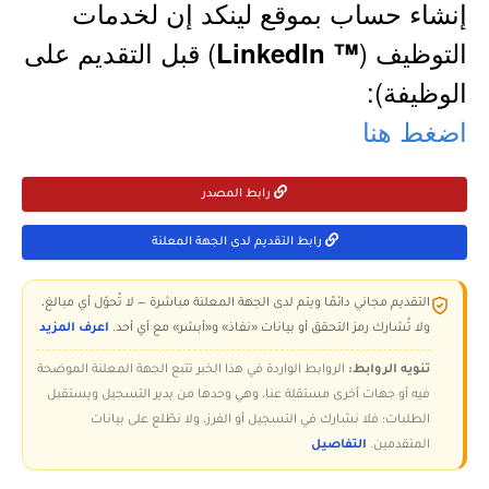
إنشاء حساب بموقع لينكد إن لخدمات
التوظيف (
) قبل التقديم على
™ LinkedIn
الوظيفة):
اضغط هنا
رابط المصدر
رابط التقديم لدى الجهة المعلنة
التقديم مجاني دائمًا ويتم لدى الجهة المعلنة مباشرة — لا تُحوّل أي مبالغ،
ولا تُشارك رمز التحقق أو بيانات «نفاذ» و«أبشر» مع أي أحد.
اعرف المزيد
تنويه الروابط:
الروابط الواردة في هذا الخبر تتبع الجهة المعلنة الموضحة
فيه أو جهات أخرى مستقلة عنا، وهي وحدها من يدير التسجيل ويستقبل
الطلبات؛ فلا نشارك في التسجيل أو الفرز، ولا نطّلع على بيانات
المتقدمين.
التفاصيل