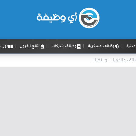
دنية
وظائف عسكرية
وظائف شركات
نتائج القبول
دورات