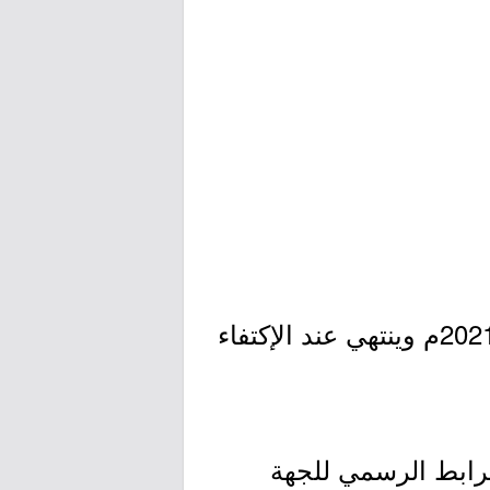
- التقديم مُتاح الآن بدأ اليوم الإثنين بتاريخ 1442/06/12هـ الموافق 2021/01/25م وينتهي عند الإكتفاء
لرابط الرسمي للجهة