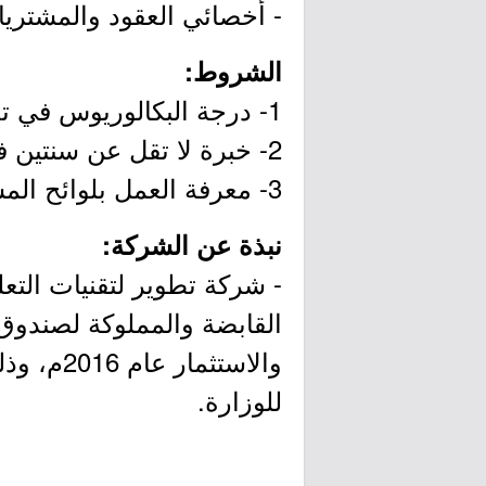
- أخصائي العقود والمشتريا
الشروط:
1- درجة البكالوريوس في تخصص (إدارة الأعمال، القانون، إدارة المشتريات) أو ما يعادلها.
2- خبرة لا تقل عن سنتين في العقود والمشتريات، ويفضّل أن تكون الخبرة بقطاع التقنية.
3- معرفة العمل بلوائح المشتريات ووثائق العقد والمواصفات القانونية.
نبذة عن الشركة:
- شركة تطوير لتقنيات الت
القابضة والمملوكة لصندوق 
والاستثم
للوزارة.