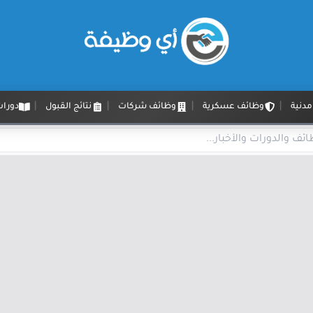
دنية
وظائف عسكرية
وظائف شركات
نتائج القبول
دورات