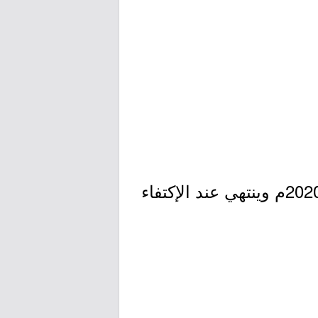
- التقديم مُتاح الآن بدأ اليوم الثلاثاء بتاريخ 1442/04/16هـ الموافق 2020/12/01م وينتهي عند الإكتفاء