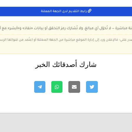
رابط التقديم لدى الجهة المعلنة
ة مباشرة — لا تُحوّل أي مبالغ، ولا تُشارك رمز التحقق أو بيانات «نفاذ» و«أبشر» مع أ
در علني؛ فالإعلان ورد إلى إدارة الموقع مباشرة من الجهة المعلنة أو اعتُمد من قنواتها الر
شارك أصدقائك الخبر