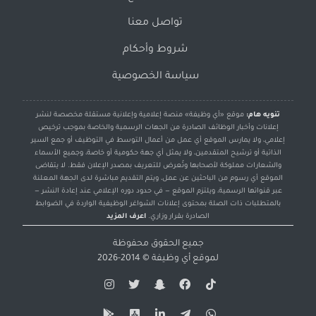
تواصل معنا
شروط وأحكام
سياسة الخصوصية
تنويه هام:
موقع «أي وظيفة» منصة إعلامية وإعلانية مستقلة مخصصة لنشر
إعلانات وأخبار الوظائف الصادرة من الجهات الرسمية والخاصة بموجب ترخيص
إعلامي، ولا يمارس الموقع أي عمل من أعمال التوسط في التوظيف أو جمع السير
الذاتية أو ترشيح المتقدمين، ولا يمثل أي جهة حكومية أو خاصة، وجميع الأسماء
والشعارات مملوكة لأصحابها وتُعرض للتعريف بمصدر الإعلان فقط. لا يتقاضى
الموقع أي رسوم من الباحثين عن عمل، ويتم التقديم مباشرة لدى الجهة المعلنة
عبر قنواتها الرسمية، ويلتزم الموقع — في حدود دوره الإعلامي عند إعادة النشر —
بالمتطلبات ذات الصلة بمحتوى إعلانات الشواغر الوظيفية الواردة في الضوابط
الصادرة بقرار وزاري.
اعرف المزيد
جميع الحقوق محفوظة
لموقع
أي وظيفة
© 2014-2026