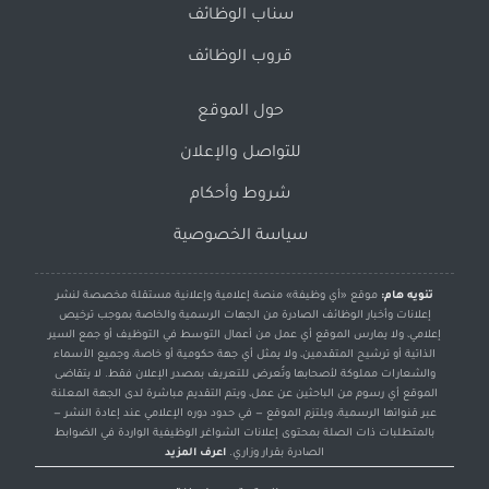
سناب الوظائف
قروب الوظائف
حول الموقع
للتواصل والإعلان
شروط وأحكام
سياسة الخصوصية
تنويه هام:
موقع «أي وظيفة» منصة إعلامية وإعلانية مستقلة مخصصة لنشر
إعلانات وأخبار الوظائف الصادرة من الجهات الرسمية والخاصة بموجب ترخيص
إعلامي، ولا يمارس الموقع أي عمل من أعمال التوسط في التوظيف أو جمع السير
الذاتية أو ترشيح المتقدمين، ولا يمثل أي جهة حكومية أو خاصة، وجميع الأسماء
والشعارات مملوكة لأصحابها وتُعرض للتعريف بمصدر الإعلان فقط. لا يتقاضى
الموقع أي رسوم من الباحثين عن عمل، ويتم التقديم مباشرة لدى الجهة المعلنة
عبر قنواتها الرسمية، ويلتزم الموقع — في حدود دوره الإعلامي عند إعادة النشر —
بالمتطلبات ذات الصلة بمحتوى إعلانات الشواغر الوظيفية الواردة في الضوابط
الصادرة بقرار وزاري.
اعرف المزيد