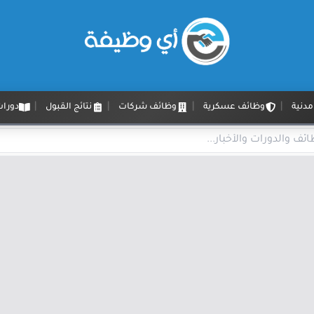
دنية
وظائف عسكرية
وظائف شركات
نتائج القبول
دورات