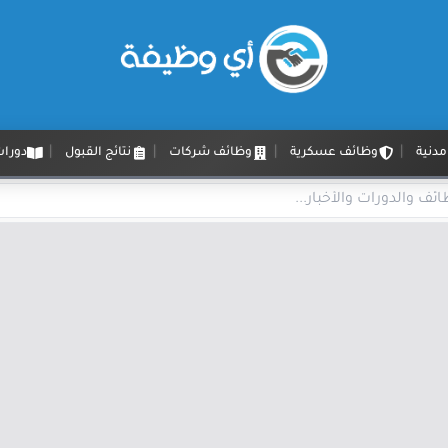
دنية
وظائف عسكرية
وظائف شركات
نتائج القبول
دورات