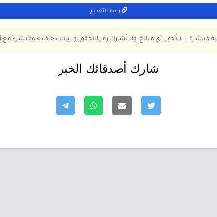
رابط التقديم
ة مباشرة — لا تُحوّل أي مبالغ، ولا تُشارك رمز التحقق أو بيانات «نفاذ» و«أبشر» مع أ
شارك أصدقائك الخبر