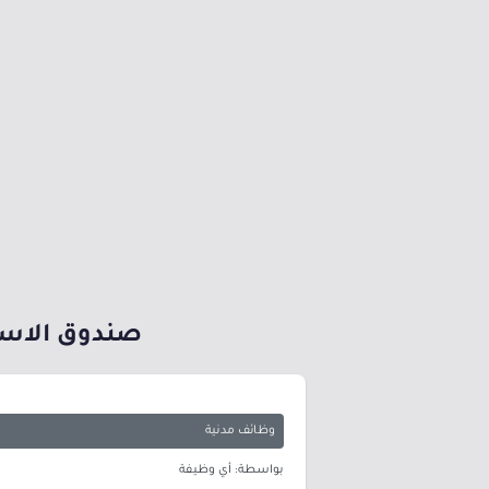
صندوق الاستث
وظائف مدنية
بواسطة: أي وظيفة