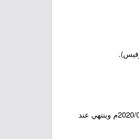
- التقديم مُتاح الآن بدأ اليوم الخميس بتاريخ 1441/11/25هـ الموافق 2020/07/16م وينتهي عند