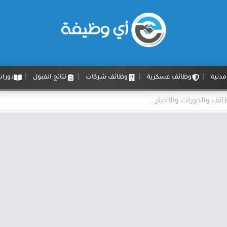
دنية
وظائف عسكرية
وظائف شركات
نتائج القبول
دورات