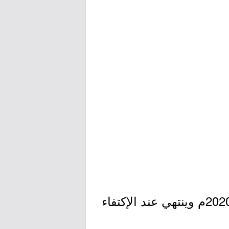
- التقديم مُتاح الآن بدأ اليوم الثلاثاء بتاريخ 1441/11/23هـ الموافق 2020/07/14م وينتهي عند الإكتفاء