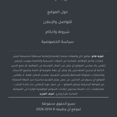
حول الموقع
للتواصل والإعلان
شروط وأحكام
سياسة الخصوصية
تنويه هام:
موقع «أي وظيفة» منصة إعلامية وإعلانية مستقلة مخصصة لنشر
إعلانات وأخبار الوظائف الصادرة من الجهات الرسمية والخاصة بموجب ترخيص
إعلامي، ولا يمارس الموقع أي عمل من أعمال التوسط في التوظيف أو جمع السير
الذاتية أو ترشيح المتقدمين، ولا يمثل أي جهة حكومية أو خاصة، وجميع الأسماء
والشعارات مملوكة لأصحابها وتُعرض للتعريف بمصدر الإعلان فقط. لا يتقاضى
الموقع أي رسوم من الباحثين عن عمل، ويتم التقديم مباشرة لدى الجهة المعلنة
عبر قنواتها الرسمية، ويلتزم الموقع — في حدود دوره الإعلامي عند إعادة النشر —
بالمتطلبات ذات الصلة بمحتوى إعلانات الشواغر الوظيفية الواردة في الضوابط
الصادرة بقرار وزاري.
اعرف المزيد
جميع الحقوق محفوظة
لموقع
أي وظيفة
© 2014-2026