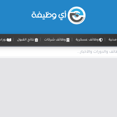
دنية
وظائف عسكرية
وظائف شركات
نتائج القبول
دورات