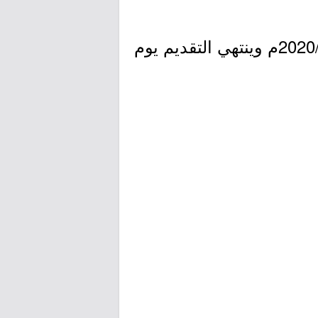
- التقديم مُتاح الآن بدأ اليوم الأربعاء بتاريخ 1441/11/03هـ الموافق 2020/06/24م وينتهي التقديم يوم