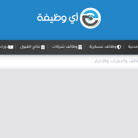
دنية
وظائف عسكرية
وظائف شركات
نتائج القبول
دورات