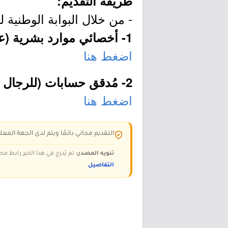
طريقة التقديم:
- من خلال البوابة الوطنية ل
1- أخصائي موارد بشرية (عقد قصير الأجل):
اضغط هنا
2- مُدقق حسابات (للرجال - وظيفتان):
اضغط هنا
التقديم مجاني دائمًا ويتم لدى الجهة المعلن
تنويه المصدر:
لم يُدرج في هذا الخبر رابط مص
التفاصيل