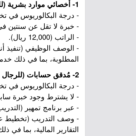
1- أخصائي موارد بشرية (للجنسين - عقد قصير الأجل):
- درجة البكالوريوس في تخصص
- خبرة لا تقل عن سنتين ف
- الراتب (12,000 ريال).
- الوصف الوظيفي (تنفيذ أن
المطلوبة، بما في ذلك خدما
2- مُدقق حسابات (للرجال - وظيفتان):
- درجة البكالوريوس في تخصص
- لا يشترط وجود خبرة سابق
- عبر برنامج تمهير (التدر
- وصف التدريب (تخطيط عمل
التقارير المالية، بما في ذلك